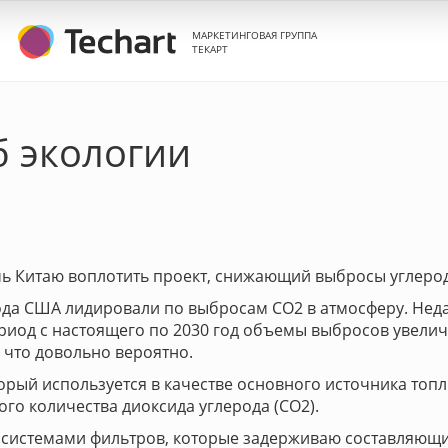
МАРКЕТИНГОВАЯ ГРУППА
ТЕКАРТ
б экологии
ь Китаю воплотить проект, снижающий выбросы углерод
да США лидировали по выбросам CO2 в атмосферу. Неда
риод с настоящего по 2030 год объемы выбросов увелича
 что довольно вероятно.
орый используется в качестве основного источника топл
го количества диоксида углерода (CO2).
системами фильтров, которые задерживаю составляющие