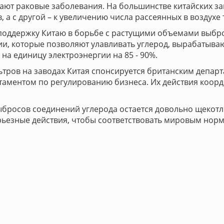
ают раковые заболевания. На большинстве китайских зав
, а с другой – к увеличению числа рассеянных в воздухе 
поддержку Китаю в борьбе с растущими объемами выбр
ии, которые позволяют улавливать углерод, вырабатываю
на единицу электроэнергии на 85 - 90%.
тров на заводах Китая спонсируется британским департ
таментом по регулированию бизнеса. Их действия коорд
росов соединений углерода остается довольно щекотли
рьезные действия, чтобы соответствовать мировым норм