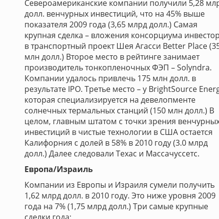
Североамериканские компании получили 5,28 мл
долл. венчурных инвестиций, что на 45% выше
показателя 2009 года (3,65 млрд долл.) Самая
крупная сделка – вложения консорциума инвесто
в транспортный проект Шея Агасси Better Place (3
млн долл.) Второе место в рейтинге занимает
производитель тонкопленочных ФЭП – Solyndra.
Компании удалось привлечь 175 млн долл. в
результате IPO. Третье место – у BrightSource Energ
которая специализируется на девелопменте
солнечных термальных станций (150 млн долл.) В
целом, главным штатом с точки зрения венчурны
инвестиций в чистые технологии в США остается
Калифорния с долей в 58% в 2010 году (3.0 млрд
долл.) Далее следовали Техас и Массачуссетс.
Европа/Израиль
Компании из Европы и Израиля сумели получить
1,62 млрд долл. в 2010 году. Это ниже уровня 2009
года на 7% (1,75 млрд долл.) Три самые крупные
сделки года: