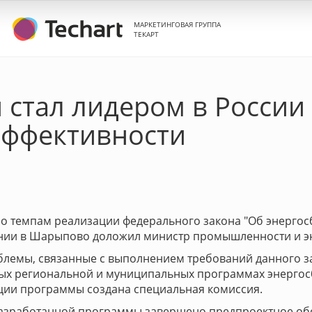
МАРКЕТИНГОВАЯ ГРУППА
ТЕКАРТ
 стал лидером в России
эффективности
по темпам реализации федерального закона "Об энергос
ании в Шарыпово доложил министр промышленности и эн
блемы, связанные с выполнением требований данного за
ых региональной и муниципальных программах энергос
ации программы создана специальная комиссия.
разработанной программы завершено предпроектное обс