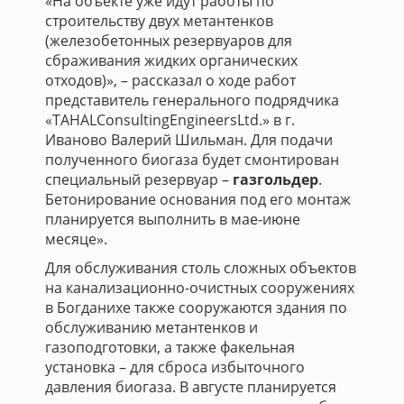
«На объекте уже идут работы по
строительству двух метантенков
(железобетонных резервуаров для
сбраживания жидких органических
отходов)», – рассказал о ходе работ
представитель генерального подрядчика
«TAHALConsultingEngineersLtd.» в г.
Иваново Валерий Шильман. Для подачи
полученного биогаза будет смонтирован
специальный резервуар –
газгольдер
.
Бетонирование основания под его монтаж
планируется выполнить в мае-июне
месяце».
Для обслуживания столь сложных объектов
на канализационно-очистных сооружениях
в Богданихе также сооружаются здания по
обслуживанию метантенков и
газоподготовки, а также факельная
установка – для сброса избыточного
давления биогаза. В августе планируется