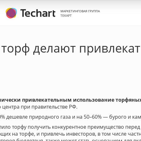
МАРКЕТИНГОВАЯ ГРУППА
ТЕКАРТ
а торф делают привлека
омически привлекательным использование торфяных
 центра при правительстве РФ.
0% дешевле природного газа и на 50–60% — бурого и кам
лило торфу получить конкурентное преимущество перед 
их на торфе, и привлечь инвесторов, в том числе частн
торов бюллетеня, также может стать основанием для вк