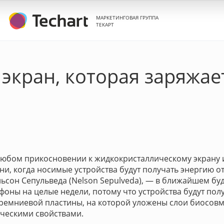
МАРКЕТИНГОВАЯ ГРУППА
ТЕКАРТ
 экран, которая заряжа
юбом прикосновении к жидкокристаллическому экрану 
ни, когда носимые устройства будут получать энергию от
льсон Сепульведа (Nelson Sepulveda), — в ближайшем б
оны на целые недели, потому что устройства будут пол
 кремниевой пластины, на которой уложены слои биосовм
ическими свойствами.