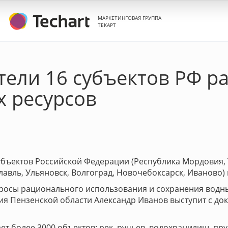
МАРКЕТИНГОВАЯ ГРУППА
ТЕКАРТ
тели 16 субъектов РФ р
х ресурсов
субъектов Российской Федерации (Республика Мордовия,
авль, Ульяновск, Волгоград, Новочебоксарск, Иваново) 
росы рационального использования и сохранения водных
я Пензенской области Александр Иванов выступит с до
т более 3000 объектов: рек, ручьев, водохранилищ, пру