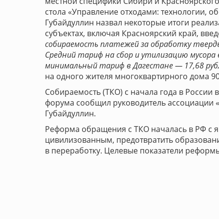
местной специфики Сибири и Красноярского
стола «Управление отходами: технологии, о
Губайдуллин назвал некоторые итоги реализ
субъектах, включая Красноярский край, введ
собираемость платежей за обработку тверды
Средний тариф на сбор и утилизацию мусора 
минимальный тариф в Дагестане — 17,68 рубл
на одного жителя многоквартирного дома 90
Собираемость (ТКО) с начала года в России
форума сообщил руководитель ассоциации «
Губайдуллин.
Реформа обращения с ТКО началась в РФ с я
цивилизованным, предотвратить образован
в переработку. Целевые показатели реформ