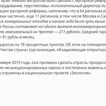
 края. Немало вопросов было связано с мусорной рефо
борудование, перспективы» исполнительный директор Ас
ации мусорной реформы, напомнив, что в 64 регионах р
ена частично, еще 11 регионов, в том числе Москва и С
х коммунальных отходов в начале года была чуть выше 
в России составляет на одного жителя многоквартирного
я, максимальный на Чукотке — 211 рублей»
. Средний тар
–91 рубль в месяц.
 выросла на 18 процентных пунктов. Об этом на пленарн
Чистая страна» (организация, объединяющая операторо
нваря 2019 года, она призвана сделать отрасль прозра
ие несанкционированных свалок и постепенно вовлечь
ы отражены в национальном проекте «Экология».