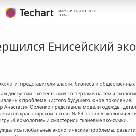
МАРКЕТИНГОВАЯ ГРУППА
ТЕКАРТ
ершился Енисейский эк
экологи, представители власти, бизнеса и общественных
ы и дискуссии с известными экспертами на темы эколог
ривлечь к проблеме чистого будущего юное поколение.
ер Анастасия Орленко представила модели одежды, дета
я учеников красноярской школы № 69 прошел экологически
игру «Фермология» и смастерили тканевые эко-сумки.
суждались глобальные экологические проблемы, развити