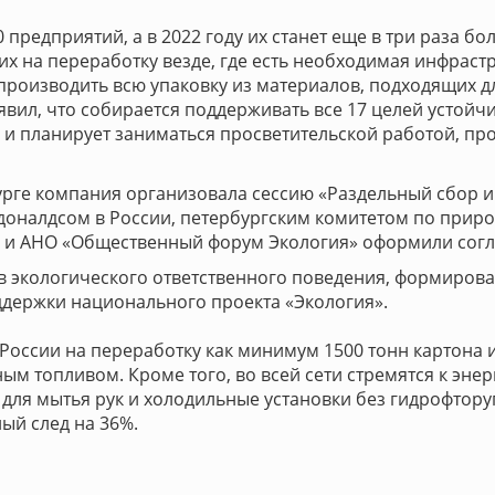
 предприятий, а в 2022 году их станет еще в три раза б
их на переработку везде, где есть необходимая инфрастр
 производить всю упаковку из материалов, подходящих д
вил, что собирается поддерживать все 17 целей устойч
 и планирует заниматься просветительской работой, пр
урге компания организовала сессию «Раздельный сбор и
доналдсом в России, петербургским комитетом по при
и и АНО «Общественный форум Экология» оформили согл
 экологического ответственного поведения, формирова
держки национального проекта «Экология».
России на переработку как минимум 1500 тонн картона 
м топливом. Кроме того, во всей сети стремятся к энер
для мытья рук и холодильные установки без гидрофтору
ный след на 36%.