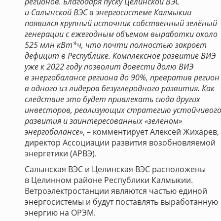
регионов. Благодаря пуску Целинской ВЭС
и Салынской ВЭС в энергосистеме Калмыкии
появился крупный источник собственный зелёный
генерации с ежегодным объемом выработки около
525 млн кВт*ч, что почти полностью закроет
дефицит в Республике. Комплексное развитие ВИЭ
уже к 2022 году позволит довести долю ВИЭ
в энергобалансе региона до 90%, превратив регион
в одного из лидеров безуглеродного развития. Как
следствие это будет привлекать сюда других
инвесторов, реализующих стратегию устойчивог
развития и заинтересованных «зеленом»
энергобалансе»
, – комментирует Алексей Жихарев,
директор Ассоциации развития возобновляемой
энергетики (АРВЭ).
Салынская ВЭС и Целинская ВЭС расположены
в Целинном районе Республики Калмыкии.
Ветроэлектростанции являются частью единой
энергосистемы и будут поставлять выработанную
энергию на ОРЭМ.