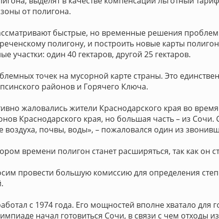
гона, выделят в качестве компенсации льготный тариф 
 зоны от полигона.
ассматривают быстрые, но временные решения проблемы
еченскому полигону, и построить новые карты полигона
 участки: один 40 гектаров, другой 25 гектаров.
блемных точек на мусорной карте страны. Это единств
апсинского районов и Горячего Ключа.
ивно жаловались жители Краснодарского края во время «
нов Краснодарского края, но большая часть – из Сочи. 
е воздуха, почвы, воды», – пожаловался один из звонивш
ором времени полигон станет расширяться, так как он 
росим провести большую комиссию для определения сте
.
аботал с 1974 года. Его мощностей вполне хватало для
импиаде начал готовиться Сочи, в связи с чем отходы из 