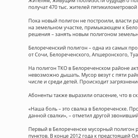
Жителям, живущим поблизости будущего поли
получат 470 тыс. жителей пятикилометровой
Пока новый полигон не построили, власти р
на земельном участке, примыкающем к Белор
решения – занять новым полигоном земельные
Белореченский полигон – одна из самых про
от Сочи, Белореченского, Апшеронского, Ту
На полигон ТКО в Белореченском районе акт
невозможно дышать. Мусор везут с пяти райо
числе и среди детей. Происходит загрязнени
Абоненты также выразили опасение, что в ск
«Наша боль – это свалка в Белореченске. П
данной свалки», – отметил другой звонивший
Первый в Белореченске мусорный полигон р
пунктов. В конце 2012 года к предстоящей Ол