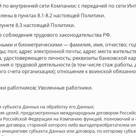
 по внутренней сети Компании; с передачей по сети Инт
ены в пунктах 8.1-8.2 настоящей Политики.
ункте 8.3 настоящей Политики.
е соблюдения трудового законодательства РФ.
ными и биометрическими — фамилия, имя, отчество; год
; пол; адрес электронной почты; адрес места жительств
, удостоверяющего личность; реквизиты банковской кар
ения о трудовой деятельности (в том числе стаж работы,
го счета организации); отношение к воинской обязаннос
ики работников; Уволенные работники.
я субъекта Данных на обработку его Данных;
ия целей, предусмотренных международным договором Российс
м Российской Федерации на Компанию функций, полномочий и 
я договора, стороной которого либо выгодоприобретателем ил
о инициативе субъекта Данных или договора, по которому субъ