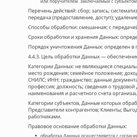
или поручителем. Заключаемый с субъектом
Перечень действий: сбор; запись; системати
передача (предоставление, доступ); удалени
Способы обработки: смешанная; с передачей
Сроки обработки и хранения Данных: определ
Порядок уничтожения Данных: определен в п
4.4.3. Цель обработки Данных — обеспечени
Категории Данных: не являющиеся специаль
место рождения; семейное положение; доходы
СНИЛС; ИНН; гражданство; данные документа
профессия; должность; сведения о трудовой 
наименования и расчетного счета организац
Категории субъектов, Данные которых обра
Представители контрагентов; Клиенты; Выг
работниками.
Правовое основание обработки Данных:
обработка Данных осуществляется с согласи