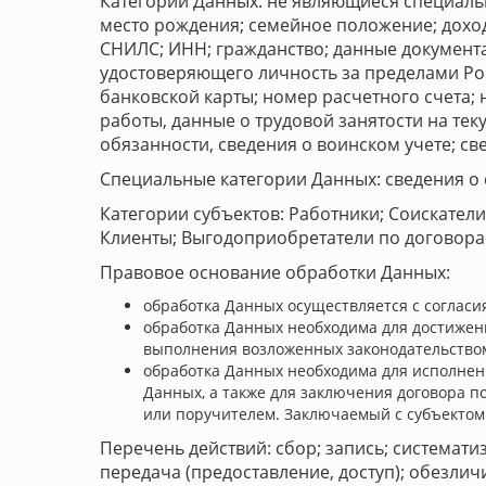
Категории Данных: не являющиеся специаль
место рождения; семейное положение; доходы
СНИЛС; ИНН; гражданство; данные документа
удостоверяющего личность за пределами Ро
банковской карты; номер расчетного счета; 
работы, данные о трудовой занятости на те
обязанности, сведения о воинском учете; св
Специальные категории Данных: сведения о 
Категории субъектов: Работники; Соискател
Клиенты; Выгодоприобретатели по договора
Правовое основание обработки Данных:
обработка Данных осуществляется с согласи
обработка Данных необходима для достижен
выполнения возложенных законодательство
обработка Данных необходима для исполнени
Данных, а также для заключения договора п
или поручителем. Заключаемый с субъектом
Перечень действий: сбор; запись; системати
передача (предоставление, доступ); обезлич