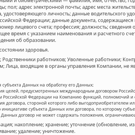
ными и биометрическими — фамилия, имя, отчество; год
; пол; адрес электронной почты; адрес места жительств
, удостоверяющего личность; данные водительского удо
ссийской Федерации; данные документа, содержащиеся в
номер лицевого счета; профессия; должность; сведения о
кущее время с указанием наименования и расчетного сче
едения об образовании.
состоянии здоровья.
и; Родственники работников; Уволенные работники; Конт
м; Лица, входящие в органы управления Компании, не 
я субъекта Данных на обработку его Данных;
ия целей, предусмотренных международным договором Российс
м Российской Федерации на Компанию функций, полномочий и 
я договора, стороной которого либо выгодоприобретателем ил
о инициативе субъекта Данных или договора, по которому субъ
 Данных договор не может содержать положения, ограничиваю
зация; накопление; хранение; уточнение (обновление, и
ивание; удаление; уничтожение.