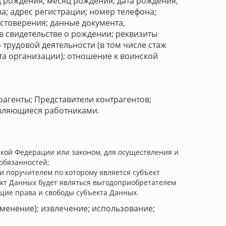
 рождения; месяц рождения; дата рождения;
а; адрес регистрации; номер телефона;
стоверения; данные документа,
 свидетельстве о рождении; реквизиты
 трудовой деятельности (в том числе стаж
та организации); отношение к воинской
рагенты; Представители контрагентов;
являющиеся работниками.
кой Федерации или законом, для осуществления и
обязанностей;
и поручителем по которому является субъект
ект Данных будет являться выгодоприобретателем
щие права и свободы субъекта Данных.
зменение); извлечение; использование;