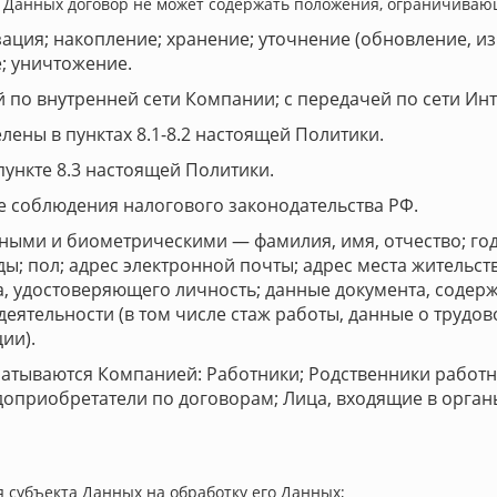
 Данных договор не может содержать положения, ограничиваю
зация; накопление; хранение; уточнение (обновление, и
е; уничтожение.
 по внутренней сети Компании; с передачей по сети Инт
ены в пунктах 8.1-8.2 настоящей Политики.
ункте 8.3 настоящей Политики.
е соблюдения налогового законодательства РФ.
ными и биометрическими — фамилия, имя, отчество; год
; пол; адрес электронной почты; адрес места жительств
, удостоверяющего личность; данные документа, содерж
деятельности (в том числе стаж работы, данные о трудов
ии).
батываются Компанией: Работники; Родственники работн
одоприобретатели по договорам; Лица, входящие в орга
я субъекта Данных на обработку его Данных;