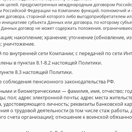
ия целей, предусмотренных международным договором Российс
м Российской Федерации на Компанию функций, полномочий и 
я договора, стороной которого либо выгодоприобретателем ил
о инициативе субъекта Данных или договора, по которому субъ
 Данных договор не может содержать положения, ограничиваю
зация; накопление; хранение; уточнение (обновление, и
е; уничтожение.
 по внутренней сети Компании; с передачей по сети Инт
ены в пунктах 8.1-8.2 настоящей Политики.
ункте 8.3 настоящей Политики.
е соблюдения пенсионного законодательства РФ.
ными и биометрическими — фамилия, имя, отчество; год
; пол; адрес электронной почты; адрес места жительств
, удостоверяющего личность; реквизиты банковской кар
ения о трудовой деятельности (в том числе стаж работы,
го счета организации); отношение к воинской обязаннос