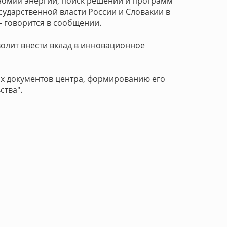
номии энергии, поиск решений и программ
ударственной власти России и Словакии в
- говорится в сообщении.
волит внести вклад в инновационное
х документов центра, формированию его
ства".