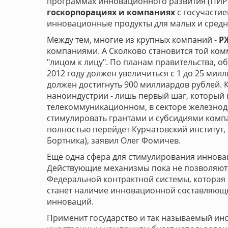
программах инновационного развития (ПИР)
госкорпорациях и компаниях
с госучасти
инновационные продукты для малых и средн
Между тем, многие из крупных компаний -
РЖ
компаниями. А Сколково становится той ко
"лицом к лицу". По планам правительства, 
2012 году должен увеличиться с 1 до 25 ми
должен достигнуть 900 миллиардов рублей. 
наноиндустрии - лишь первый шаг, который
телекоммуникационном, в секторе железнодо
стимулировать грантами и субсидиями комп
полностью перейдет Курчатовский институт,
Бортника), заявил Олег Фомичев.
Еще одна сфера для стимулирования инновац
Действующие механизмы пока не позволяют 
Федеральной контрактной системы, которая 
станет наличие инновационной составляющей
инноваций.
Применит государство и так называемый инс