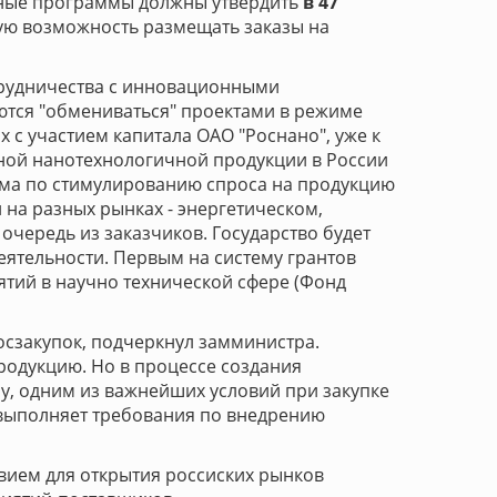
обные программы должны утвердить
в 47
ую возможность размещать заказы на
трудничества с инновационными
ются "обмениваться" проектами в режиме
 с участием капитала ОАО "Роснано", уже к
нной нанотехнологичной продукции в России
амма по стимулированию спроса на продукцию
на разных рынках - энергетическом,
очередь из заказчиков. Государство будет
ятельности. Первым на систему грантов
ятий в научно технической сфере (Фонд
осзакупок, подчеркнул замминистра.
одукцию. Но в процессе создания
зу, одним из важнейших условий при закупке
е выполняет требования по внедрению
вием для открытия россиских рынков