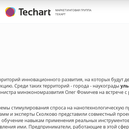
МАРКЕТИНГОВАЯ ГРУППА
ТЕКАРТ
ерриторий инновационного развития, на которых будут 
цию. Среди таких территорий - города - наукограды
уль
министра минэкономразвития Олег Фомичев на встрече 
лемы стимулирования спроса на нанотехнологическую п
амм и эксперты Сколково представили совместный прое
 обучение навыкам применения реальных инструментов
ления ими. Предприниматели, работающие в этой сфере 