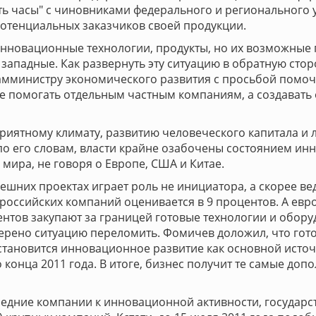
ить часы" с чиновниками федерального и регионального
потенциальных заказчиков своей продукции.
инновационные технологии, продукты, но их возможные п
западные. Как развернуть эту ситуацию в обратную стор
амминистру экономического развития с просьбой помочь
не помогать отдельным частным компаниям, а создавать
оприятному климату, развитию человеческого капитала и
по его словам, власти крайне озабочены состоянием инн
мира, не говоря о Европе, США и Китае.
ешних проектах играет роль не инициатора, а скорее ве
оссийских компаний оценивается в 9 процентов. А европ
нтов закупают за границей готовые технологии и обору
ерено ситуацию переломить. Фомичев доложил, что гото
становится инновационное развитие как основной источн
о конца 2011 года. В итоге, бизнес получит те самые д
редние компании к инновационной активности, государс