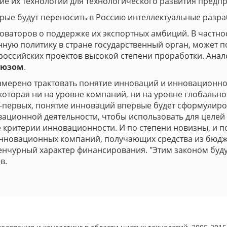
е их технологий для технологического развития предп
рые будут переносить в Россию интеллектуальные разра
аторов о поддержке их экспортных амбиций. В частнос
ю политику в стране государственный орган, может п
оссийских проектов высокой степени проработки. Анал
оюзом
.
 намерено трактовать понятие инноваций и инновационн
оторая ни на уровне компаний, ни на уровне глобальног
о-первых, понятие инноваций впервые будет сформулир
вационной деятельности, чтобы использовать для целей 
критерии инновационности. И по степени новизны, и по 
нновационных компаний, получающих средства из бюдже
венчурный характер финансирования. "Этим законом буду
в.