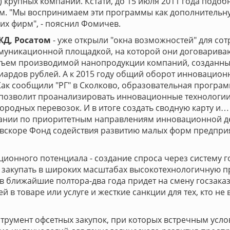
 крупных компаний. Кстати, до 15 июля 2011 года под
ем. "Мы воспринимаем эти программы как дополнительн
их фирм", - пояснил Фомичев.
Д, Росатом
- уже открыли "окна возможностей" для со
ммуникационной площадкой, на которой они договарива
объем производимой нанопродукции компаний, созданных
ллиардов рублей. А к 2015 году общий оборот инновацио
Как сообщили "РГ" в Сколково, образовательная прогр
 позволит проанализировать инновационные технологии 
родных перевозок. И в итоге создать сводную карту и… 
ании по приоритетным направлениям инновационной де
 вскоре Фонд содействия развитию малых форм предпри
ионного потенциала - создание спроса через систему г
закупать в широких масштабах высокотехнологичную пр
в ближайшие полтора-два года придет на смену госзака
 в товаре или услуге и жесткие санкции для тех, кто н
трумент офсетных закупок, при которых встречным усло