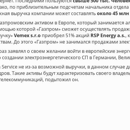
тернет. Последними пользуются
свыше 500 тыс. челове
ако, по приблизительным подсчетам начальника отдела
жная выручка компании может составлять
около 45 млн 
азпромовским активом в Европе, который занимается ал
омощью которой «Газпром» сможет осуществлять продажи
нучку»
Vemex s.r.o
приобрел 51% акций
RSP Energy a.s.
,
ам. До этого «Газпром» не занимался продажами элект
раз заявлял о своем желании войти в европейские энер
 создании электроэнергетического СП в Германии, Вели
 Service не из-за возможной выручки, в данном случае 
ров. Такие активы будут характеризовать своего влад
 телекоммуникаций, подытожил он.