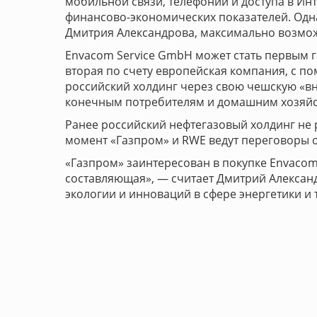
мобильной связи, телефонии и доступа в Ин
финансово-экономических показателей. Одн
Дмитрия Александрова, максимально возмо
Envacom Service GmbH может стать первым г
вторая по счету европейская компания, с п
российский холдинг через свою чешскую «в
конечным потребителям и домашним хозяйств
Ранее российский неф­тегазовый холдинг не 
момент «Газпром» и RWE ведут переговоры о
«Газпром» заинтересован в покупке Envacom
составляющая», — считает Дмитрий Александ
экологии и инноваций в сфере энергетики и