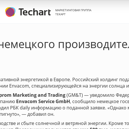
МАРКЕТИНГОВАЯ ГРУППА
ТЕКАРТ
немецкого производите
ативной энергетикой в Европе. Российский холдинг под
ии Envacom, специализирующейся на энергии солнца и 
prom Marketing and Trading
(GM&T) — уведомило Федер
мпанию
Envacom Service GmbH
, сообщило немецкое гос
ил РБК daily информацию о поданной заявке. «Однако м
игнуто», — добавил он.
одстве и сбыте солнечной и ветряной энергии. Кроме то