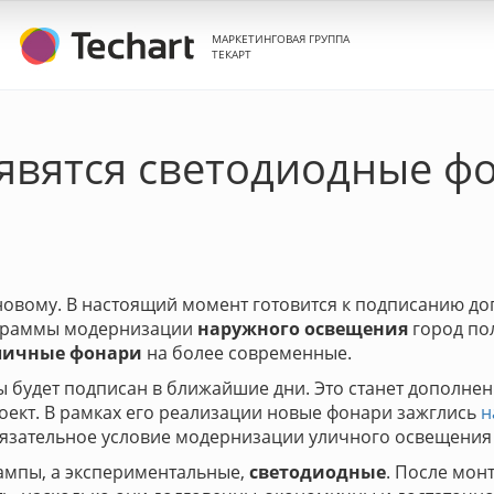
МАРКЕТИНГОВАЯ ГРУППА
ТЕКАРТ
явятся светодиодные ф
новому. В настоящий момент готовится к подписанию дог
рограммы модернизации
наружного освещения
город по
личные фонари
на более современные.
 будет подписан в ближайшие дни. Это станет дополнен
оект. В рамках его реализации новые фонари зажглись
н
зательное условие модернизации уличного освещения 
лампы, а экспериментальные,
светодиодные
. После мо