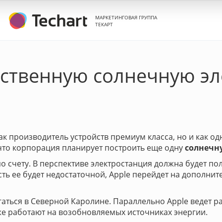
МАРКЕТИНГОВАЯ ГРУППА
ТЕКАРТ
бственную солнечную э
ак производитель устройств премиум класса, но и как о
 что корпорация планирует построить еще одну
солнечн
по счету. В перспективе электростанция должна будет п
сть ее будет недостаточной, Apple перейдет на дополни
агаться в Северной Каролине. Параллельно Apple ведет 
кже работают на возобновляемых источниках энергии.