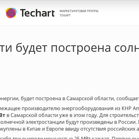
МАРКЕТИНГОВАЯ ГРУППА
ТЕКАРТ
ти будет построена сол
нергии, будет построена в Самарской области, сообщае
лежащее производителю энергооборудования из КНР Amur
МВт
в Самарской области уже в этом году. Для строитель
солнечной электростанции будут произведены в России.
куплены в Китае и Европе ввиду отсутствия российских 
себя три очереди мощностью 25 МВт каждая. Первую очер