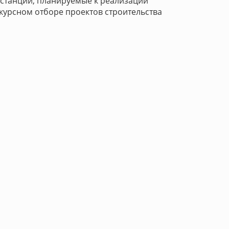
останций, планируемые к реализации
нкурсном отборе проектов строительства