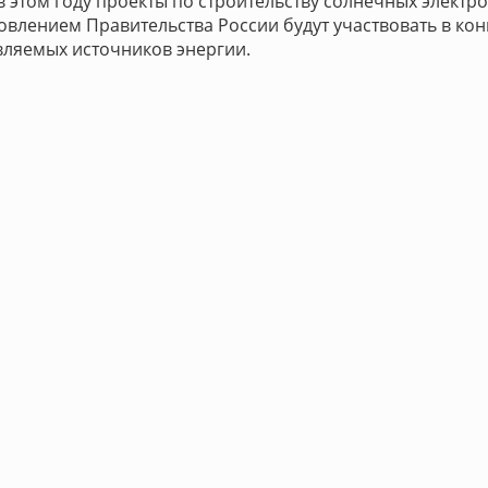
этом году проекты по строительству солнечных электр
новлением Правительства России будут участвовать в ко
ляемых источников энергии.