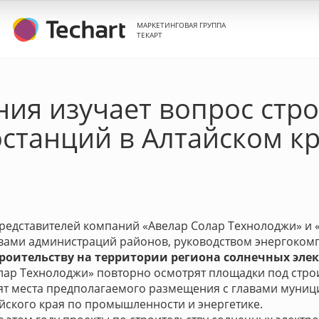
МАРКЕТИНГОВАЯ ГРУППА
ТЕКАРТ
ия изучает вопрос стр
станций в Алтайском к
представителей компаний «Авелар Солар Технолоджи» и 
лавами администраций районов, руководством энергоко
троительству на территории региона солнечных эле
лар Технолоджи» повторно осмотрят площадки под стро
дят места предполагаемого размещения с главами муни
йского края по промышленности и энергетике.