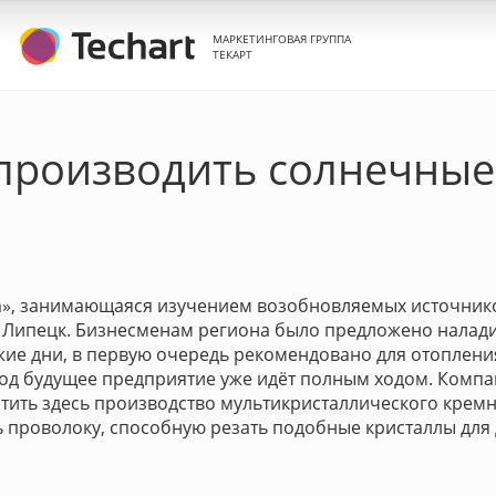
МАРКЕТИНГОВАЯ ГРУППА
ТЕКАРТ
 производить солнечные
m», занимающаяся изучением возобновляемых источнико
и Липецк. Бизнесменам региона было предложено налади
ие дни, в первую очередь рекомендовано для отопления
под будущее предприятие уже идёт полным ходом. Комп
стить здесь производство мультикристаллического кре
ь проволоку, способную резать подобные кристаллы для