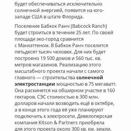
будет обеспечиваться исключительно
солнечной энергией, появится на юго-
западе США в штате Флорида.
Поселение Бабкок Ранч (Babcock Ranch)
будет строиться в течение 25 лет. По своей
площади эко-город сравнится
с Манхэттеном. В Бабкок Ранч поселится
пятьдесят тысяч человек. Для них будет
построено 19 500 домов и 560 тыс. кв.
метров магазинов. Реализацию этого
масштабного проекта начали с самого
главного — строительства
солнечной
электростанции
мощностью в 75 мегаватт.
Она раскинется на обширном участке в 160
гектаров. СЭС стоимостью в 300 млн.
долларов начали возводить ещё в октябре,
а в конце этого года её уже планируют
подключить к электросети. Девелоперская
компания Kitson & Partners приобрела
для этого проекта около 300 кв. км. земли.