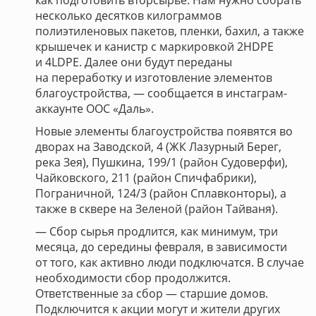
как подготовить вторсырье. Нам нужно собрать
несколько десятков килограммов
полиэтиленовых пакетов, пленки, бахил, а также
крышечек и канистр с маркировкой 2HDPE
и 4LDPE. Далее они будут переданы
на переработку и изготовление элементов
благоустройства, — сообщается в инстаграм-
аккаунте ООС «Даль».
Новые элементы благоустройства появятся во
дворах на Заводской, 4 (ЖК Лазурный Берег,
река Зея), Пушкина, 199/1 (район Судоверфи),
Чайковского, 211 (район Спичфабрики),
Пограничной, 124/3 (район Сплавконторы), а
также в сквере на Зеленой (район Тайваня).
— Сбор сырья продлится, как минимум, три
месяца, до середины февраля, в зависимости
от того, как активно люди подключатся. В случае
необходимости сбор продолжится.
Ответственные за сбор — старшие домов.
Подключится к акции могут и жители других